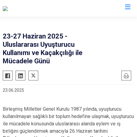
Bursa
23-27 Haziran 2025 -
Uluslararası Uyuşturucu
Büyükorhan
Mustafakemalpaşa
Kullanımı ve Kaçakçılığı ile
Gemlik
Mudanya
Mücadele Günü
Gürsu
Nilüfer
Harmancık
Orhaneli
İnegöl
Orhangazi
23.06.2025
İznik
Osmangazi
Karacabey
Yenişehir
Birleşmiş Milletler Genel Kurulu 1987 yılında, uyuşturucu
Keles
Yıldırım
kullanılmayan sağlıklı bir toplum hedefine ulaşmak, uyuşturucu
ile mücadele konusunda uluslararası alanda eylem ve iş
Kestel
birliğini güçlendirmek amacıyla 26 Haziran tarihini