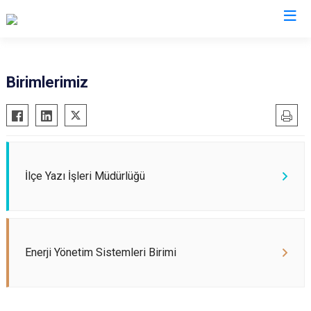
Bursa
Birimlerimiz
Büyükorhan
Mustafakemalpaşa
Gemlik
Mudanya
Gürsu
Nilüfer
Harmancık
Orhaneli
İlçe Yazı İşleri Müdürlüğü
İnegöl
Orhangazi
İznik
Osmangazi
Karacabey
Yenişehir
Enerji Yönetim Sistemleri Birimi
Keles
Yıldırım
Kestel