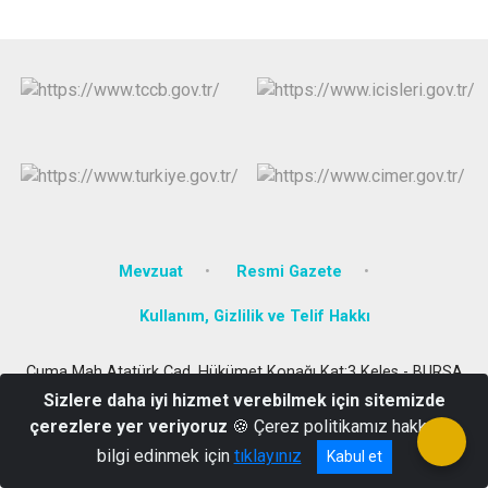
Mevzuat
Resmi Gazete
Kullanım, Gizlilik ve Telif Hakkı
Cuma Mah Atatürk Cad. Hükümet Konağı Kat:3 Keles - BURSA
Sizlere daha iyi hizmet verebilmek için sitemizde
0224 861 20 05
çerezlere yer veriyoruz
🍪 Çerez politikamız hakkında
bilgi edinmek için
tıklayınız
Kabul et