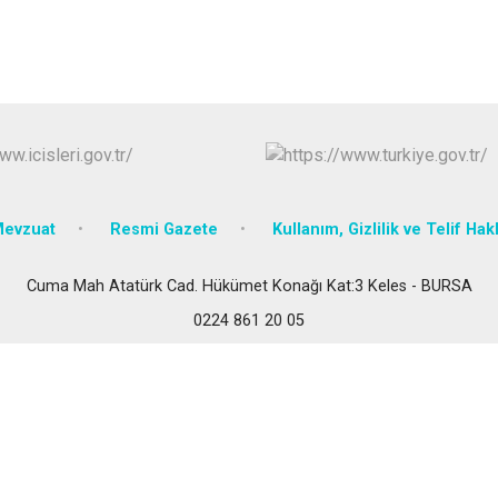
İznik
Karacabey
Keles
Kestel
evzuat
Resmi Gazete
Kullanım, Gizlilik ve Telif Hak
Cuma Mah Atatürk Cad. Hükümet Konağı Kat:3 Keles - BURSA
0224 861 20 05