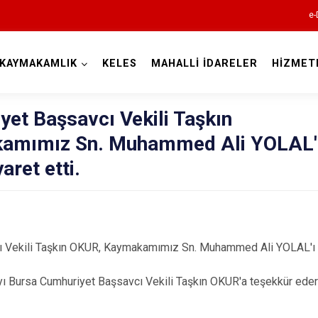
e-
KAYMAKAMLIK
KELES
MAHALLİ İDARELER
HİZMET
Bursa
et Başsavcı Vekili Taşkın
amımız Sn. Muhammed Ali YOLAL' 
ret etti.
Büyükorhan
Gemlik
Gürsu
 Vekili Taşkın OKUR, Kaymakamımız Sn. Muhammed Ali YOLAL'ı m
Harmancık
yı Bursa Cumhuriyet Başsavcı Vekili Taşkın OKUR'a teşekkür eder
İnegöl