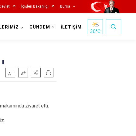
Devlet
İçişleri Bakanlığı
Bursa
LERİMİZ
GÜNDEM
İLETİŞİM
30
°C
ı
Mustafakemalpaşa
Mudanya
Nilüfer
akamında ziyaret etti.
Orhaneli
iz.
Orhangazi